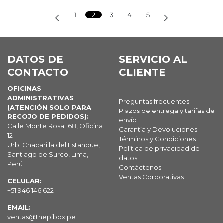
1
2
3
4
5
DATOS DE
SERVICIO AL
CONTACTO
CLIENTE
OFICINAS
ADMINISTRATIVAS
Preguntas frecuentes
(ATENCIÓN SOLO PARA
Plazos de entrega y tarifas de
RECOJO DE PEDIDOS):
envío
Calle Monte Rosa 168, Oficina
Garantía y Devoluciones
12
Términos y Condiciones
Urb. Chacarilla del Estanque,
Política de privacidad de
Santiago de Surco, Lima,
datos
Perú
Contáctenos
Ventas Corporativas
CELULAR:
+51 946 146 622
EMAIL:
ventas@thepibox.pe