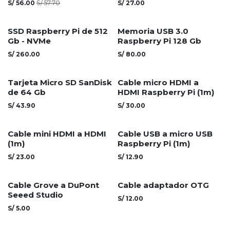
S/
56.00
S/
57.70
S/
27.00
Agotado
SSD Raspberry Pi de 512
Memoria USB 3.0
Gb - NVMe
Raspberry Pi 128 Gb
S/
260.00
S/
80.00
Agotado
Tarjeta Micro SD SanDisk
Cable micro HDMI a
de 64 Gb
HDMI Raspberry Pi (1m)
S/
43.90
S/
30.00
Cable mini HDMI a HDMI
Cable USB a micro USB
(1m)
Raspberry Pi (1m)
S/
23.00
S/
12.90
Cable Grove a DuPont
Cable adaptador OTG
Seeed Studio
S/
12.00
S/
5.00