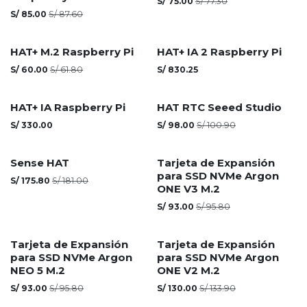
S/
75.00
S/
77.30
S/
85.00
S/
87.60
HAT+ M.2 Raspberry Pi
HAT+ IA 2 Raspberry Pi
S/
60.00
S/
61.80
S/
830.25
Agotado
HAT+ IA Raspberry Pi
HAT RTC Seeed Studio
S/
330.00
S/
98.00
S/
100.90
Agotado
Agotado
Sense HAT
Tarjeta de Expansión
para SSD NVMe Argon
S/
175.80
S/
181.00
ONE V3 M.2
S/
93.00
S/
95.80
Agotado
Tarjeta de Expansión
Tarjeta de Expansión
para SSD NVMe Argon
para SSD NVMe Argon
NEO 5 M.2
ONE V2 M.2
S/
93.00
S/
95.80
S/
130.00
S/
133.90