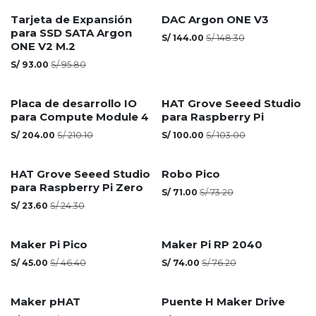
Agotado
Tarjeta de Expansión
DAC Argon ONE V3
para SSD SATA Argon
S/
144.00
S/
148.30
ONE V2 M.2
S/
93.00
S/
95.80
Agotado
Placa de desarrollo IO
HAT Grove Seeed Studio
para Compute Module 4
para Raspberry Pi
S/
204.00
S/
210.10
S/
100.00
S/
103.00
HAT Grove Seeed Studio
Robo Pico
para Raspberry Pi Zero
S/
71.00
S/
73.20
S/
23.60
S/
24.30
Maker Pi Pico
Maker Pi RP 2040
S/
45.00
S/
46.40
S/
74.00
S/
76.20
Maker pHAT
Puente H Maker Drive