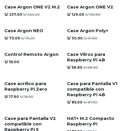
Agotado
Agotado
Case Argon ONE V2 M.2
Case Argon ONE V2
S/
237.00
S/
244.20
S/
129.00
S/
132.90
Agotado
Agotado
Case Argon NEO
Case Argon Poly+
S/
73.00
S/
75.20
S/
30.90
S/
31.80
Agotado
Control Remoto Argon
Case Vilros para
Raspberry Pi 4B
S/
55.00
S/
56.90
S/
58.60
Case acrílico para
Case para Pantalla V1
Raspberry Pi Zero
compatible con
Raspberry Pi 4B
S/
17.90
S/
18.50
S/
85.00
S/
87.50
Case para Pantalla V2
HAT+ M.2 Compacto
compatible con
Raspberry Pi
Raspberry Pi 5