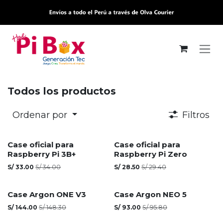
Ir al contenido
Todos los productos
Ordenar por
Filtros
Case oficial para
Case oficial para
Raspberry Pi 3B+
Raspberry Pi Zero
S/
33.00
S/
34.00
S/
28.50
S/
29.40
Agotado
Case Argon ONE V3
Case Argon NEO 5
S/
144.00
S/
148.30
S/
93.00
S/
95.80